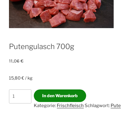
Putengulasch 700g
11,06
€
15,80 € / kg
Putengulasch
In den Warenkorb
700g
Kategorie:
Frischfleisch
Schlagwort:
Pute
Menge