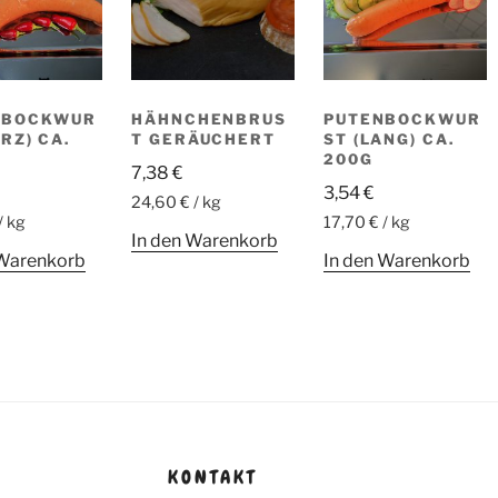
NBOCKWUR
HÄHNCHENBRUS
PUTENBOCKWUR
RZ) CA.
T GERÄUCHERT
ST (LANG) CA.
200G
7,38
€
3,54
€
24,60 € / kg
/ kg
17,70 € / kg
In den Warenkorb
 Warenkorb
In den Warenkorb
KONTAKT