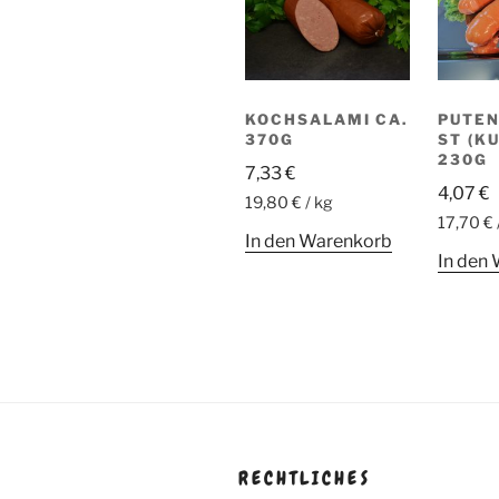
KOCHSALAMI CA.
PUTE
370G
ST (KU
230G
7,33
€
4,07
€
19,80 € / kg
17,70 € 
In den Warenkorb
In den
RECHTLICHES