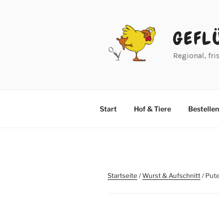
Zum
Inhalt
springen
GEFL
Regional, fri
Start
Hof & Tiere
Bestellen
Startseite
/
Wurst & Aufschnitt
/ Put